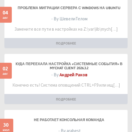
ПРОБЛЕМА МИГРАЦИИ СЕРВЕРА С WINDOWS НА UBUNTU
04
авг
- By ШевелиТелом
Замените все пути в настройках на Z:\var\lib\mych[…]
ПОДРОБНЕЕ
КУДА ПЕРЕЕХАЛА НАСТРОЙКА «СИСТЕМНЫЕ СОБЫТИЯ» В
02
MYCHAT CLIENT 2026.3.2
авг
- By
Андрей Раков
Конечно есть! Система оповщений CTRL+F9 или ищ[…]
ПОДРОБНЕЕ
НЕ РАБОТАЕТ КОНСОЛЬНАЯ КОМАНДА
30
июл
- By arabest