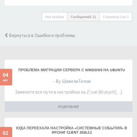
Настройки
Сообщений: 11
Страница
1
из
1
Вернуться в Ошибки и проблемы
ПРОБЛЕМА МИГРАЦИИ СЕРВЕРА С WINDOWS НА UBUNTU
04
авг
- By ШевелиТелом
Замените все пути в настройках на Z:\var\lib\mych[…]
ПОДРОБНЕЕ
КУДА ПЕРЕЕХАЛА НАСТРОЙКА «СИСТЕМНЫЕ СОБЫТИЯ» В
02
MYCHAT CLIENT 2026.3.2