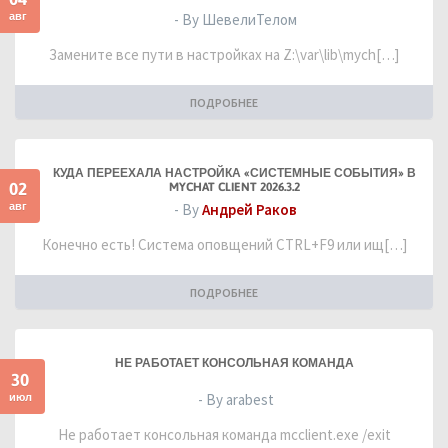
авг
- By ШевелиТелом
Замените все пути в настройках на Z:\var\lib\mych[…]
ПОДРОБНЕЕ
КУДА ПЕРЕЕХАЛА НАСТРОЙКА «СИСТЕМНЫЕ СОБЫТИЯ» В
02
MYCHAT CLIENT 2026.3.2
авг
- By
Андрей Раков
Конечно есть! Система оповщений CTRL+F9 или ищ[…]
ПОДРОБНЕЕ
НЕ РАБОТАЕТ КОНСОЛЬНАЯ КОМАНДА
30
июл
- By arabest
Не работает консольная команда mcclient.exe /exit