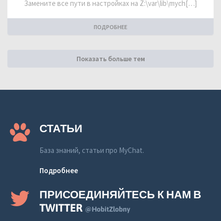
Замените все пути в настройках на Z:\var\lib\mych[…]
ПОДРОБНЕЕ
Показать больше тем
СТАТЬИ
База знаний, статьи про MyChat.
Подробнее
ПРИСОЕДИНЯЙТЕСЬ К НАМ В
TWITTER
@HobitZlobny