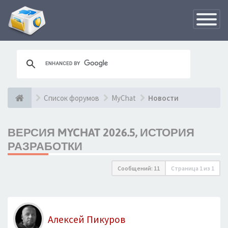
Переклю
навигац
Список форумов
MyChat
Новости
ВЕРСИЯ MYCHAT 2026.5, ИСТОРИЯ
РАЗРАБОТКИ
Сообщений: 11
Страница
1
из
1
Алексей Пикуров