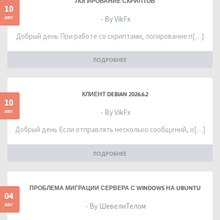
ЛОГИРОВАНИЕ СКРИПТОВ
10
авг
- By VikFx
Добрый день При работе со скриптами, логирование п[…]
ПОДРОБНЕЕ
КЛИЕНТ DEBIAN 2026.6.2
10
авг
- By VikFx
Добрый день Если отправлять несколько сообщений, о[…]
ПОДРОБНЕЕ
ПРОБЛЕМА МИГРАЦИИ СЕРВЕРА С WINDOWS НА UBUNTU
04
авг
- By ШевелиТелом