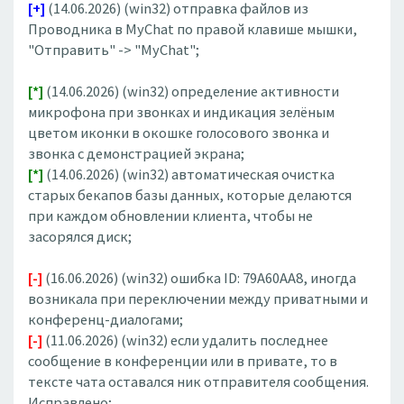
[+]
(14.06.2026) (win32) отправка файлов из
Проводника в MyChat по правой клавише мышки,
"Отправить" -> "MyChat";
[*]
(14.06.2026) (win32) определение активности
микрофона при звонках и индикация зелёным
цветом иконки в окошке голосового звонка и
звонка с демонстрацией экрана;
[*]
(14.06.2026) (win32) автоматическая очистка
старых бекапов базы данных, которые делаются
при каждом обновлении клиента, чтобы не
засорялся диск;
[-]
(16.06.2026) (win32) ошибка ID: 79A60AA8, иногда
возникала при переключении между приватными и
конференц-диалогами;
[-]
(11.06.2026) (win32) если удалить последнее
сообщение в конференции или в привате, то в
тексте чата оставался ник отправителя сообщения.
Исправлено;