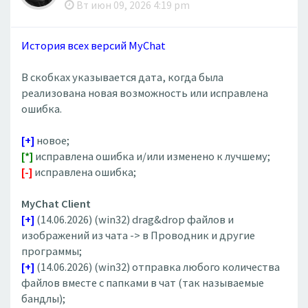
Вт июн 09, 2026 4:19 pm
История всех версий MyChat
В скобках указывается дата, когда была
реализована новая возможность или исправлена
ошибка.
[+]
новое;
[*]
исправлена ошибка и/или изменено к лучшему;
[-]
исправлена ошибка;
MyChat Client
[+]
(14.06.2026) (win32) drag&drop файлов и
изображений из чата -> в Проводник и другие
программы;
[+]
(14.06.2026) (win32) отправка любого количества
файлов вместе с папками в чат (так называемые
бандлы);