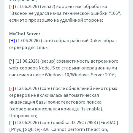
[-]
(11.06.2026) (win32) корректная обработка
"Звонок не удался из-за технической ошибки #106",
если это произошло на удалённой стороне;
MyChat Server
[+]
(17.06.2026) (core) собран рабочий Doker-образ
сервера для Linux;
[*]
(11.06.2026) (setup) совместимость встроенного
web-сервера NodeJS со старыми операционными
системами ниже Windows 10/Windows Server 2016;
[-]
(13.06.2026) (core) после обновлений некоторых
серверов не включалась автоматическая
индексация базы полнотекстового поиска
(серверная консольная команда fts enable).
Поправлено;
[-]
(13.06.2026) (core) ошибка ID: 25C77958 ([FireDAC]
[Phys][SQLite]-326. Cannot perform the action,