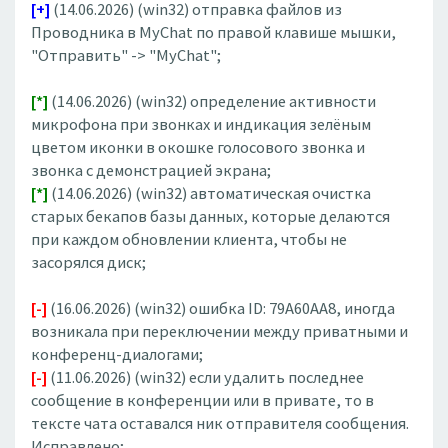
[+]
(14.06.2026) (win32) отправка файлов из
Проводника в MyChat по правой клавише мышки,
"Отправить" -> "MyChat";
[*]
(14.06.2026) (win32) определение активности
микрофона при звонках и индикация зелёным
цветом иконки в окошке голосового звонка и
звонка с демонстрацией экрана;
[*]
(14.06.2026) (win32) автоматическая очистка
старых бекапов базы данных, которые делаются
при каждом обновлении клиента, чтобы не
засорялся диск;
[-]
(16.06.2026) (win32) ошибка ID: 79A60AA8, иногда
возникала при переключении между приватными и
конференц-диалогами;
[-]
(11.06.2026) (win32) если удалить последнее
сообщение в конференции или в привате, то в
тексте чата оставался ник отправителя сообщения.
Исправлено;