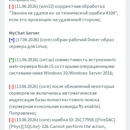
[-]
(11.06.2026) (win32) корректная обработка
"Звонок не удался из-за технической ошибки #106",
если это произошло на удалённой стороне;
MyChat Server
[+]
(17.06.2026) (core) собран рабочий Doker-образ
сервера для Linux;
[*]
(11.06.2026) (setup) совместимость встроенного
web-сервера NodeJS со старыми операционными
системами ниже Windows 10/Windows Server 2016;
[-]
(13.06.2026) (core) после обновлений некоторых
серверов не включалась автоматическая
индексация базы полнотекстового поиска
(серверная консольная команда fts enable).
Поправлено;
[-]
(13.06.2026) (core) ошибка ID: 25C77958 ([FireDAC]
[Phys][SQLite]-326. Cannot perform the action,