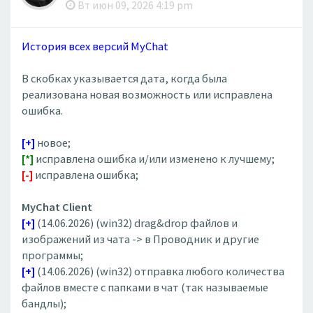
Вт июн 09, 2026 4:19 pm
История всех версий MyChat
В скобках указывается дата, когда была
реализована новая возможность или исправлена
ошибка.
[+]
новое;
[*]
исправлена ошибка и/или изменено к лучшему;
[-]
исправлена ошибка;
MyChat Client
[+]
(14.06.2026) (win32) drag&drop файлов и
изображений из чата -> в Проводник и другие
программы;
[+]
(14.06.2026) (win32) отправка любого количества
файлов вместе с папками в чат (так называемые
бандлы);