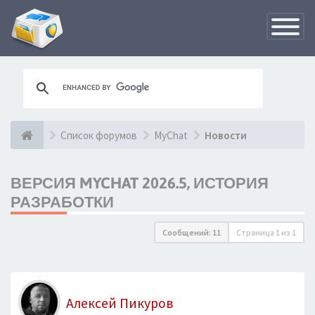
Переклю
навигац
Список форумов
MyChat
Новости
ВЕРСИЯ MYCHAT 2026.5, ИСТОРИЯ
РАЗРАБОТКИ
Сообщений: 11
Страница
1
из
1
Алексей Пикуров