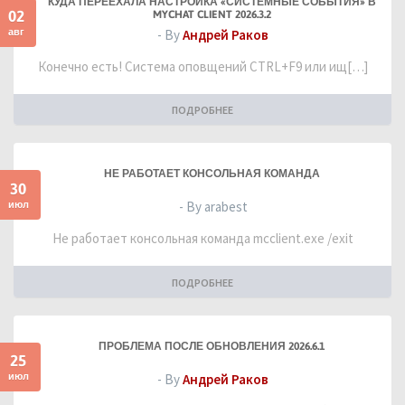
КУДА ПЕРЕЕХАЛА НАСТРОЙКА «СИСТЕМНЫЕ СОБЫТИЯ» В
02
MYCHAT CLIENT 2026.3.2
авг
- By
Андрей Раков
Конечно есть! Система оповщений CTRL+F9 или ищ[…]
ПОДРОБНЕЕ
НЕ РАБОТАЕТ КОНСОЛЬНАЯ КОМАНДА
30
июл
- By arabest
Не работает консольная команда mcclient.exe /exit
ПОДРОБНЕЕ
ПРОБЛЕМА ПОСЛЕ ОБНОВЛЕНИЯ 2026.6.1
25
июл
- By
Андрей Раков