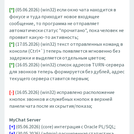
[*]
(05.06.2026) (win32) если окно чата находится в
фокусе и туда приходит новое входящее
сообщение, то программа не отправляет
автоматически статус "прочитано", пока человек не
проявит какую-то активность;
[*]
(17.05.2026) (win32) текст отправленных команд в
консоли (Ctrl+`) теперь появляется мгновенно без
задержки и выделяется отдельным цветом;
[*]
(16.05.2026) (win32) список адресов TURN-сервера
для звонков теперь формируется без дублей, адрес
текущего сервера ставится первым;
[-]
(16.05.2026) (win32) исправлено расположение
кнопок звонков и служебных кнопок в верхней
панели чата после их скрытия/показа;
MyChat Server
[+]
(05.06.2026) (core) интеграция с Oracle PL/SQL;
[+]
(30.05.2026) (admin) расширенная статистика