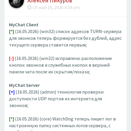
Алексей Пикуров
Сб май 16, 2026 4:34 pm
MyChat Client
[*]
(16.05.2026) (win32) список адресов TURN-сервера
для звонков теперь формируется без дублей, адрес
текущего сервера ставится первым;
[-]
(16.05.2026) (win32) исправлено расположение
кнопок звонков и служебных кнопок в верхней
панели чата после их скрытия/показа;
MyChat Server
[+]
(16.05.2026) (admin) технология проверки
доступности UDP портов из интернета для
звонков;
[*]
(16.05.2026) (core) WatchDog теперь пишет лог в
настроенную папку системных логов сервера, с