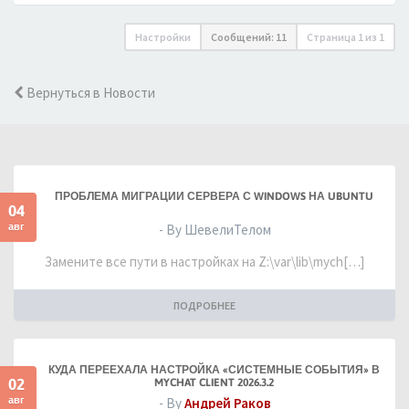
Настройки
Сообщений: 11
Страница
1
из
1
Вернуться в Новости
ПРОБЛЕМА МИГРАЦИИ СЕРВЕРА С WINDOWS НА UBUNTU
04
авг
- By ШевелиТелом
Замените все пути в настройках на Z:\var\lib\mych[…]
ПОДРОБНЕЕ
КУДА ПЕРЕЕХАЛА НАСТРОЙКА «СИСТЕМНЫЕ СОБЫТИЯ» В
02
MYCHAT CLIENT 2026.3.2
авг
- By
Андрей Раков