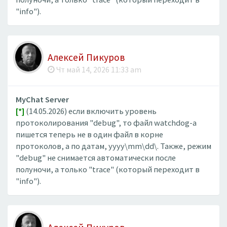
"info").
Алексей Пикуров
Чт май 14, 2026 11:33 am
MyChat Server
[*]
(14.05.2026) если включить уровень
протоколирования "debug", то файл watchdog-а
пишется теперь не в один файл в корне
протоколов, а по датам, yyyy\mm\dd\. Также, режим
"debug" не снимается автоматически после
полуночи, а только "trace" (который переходит в
"info").