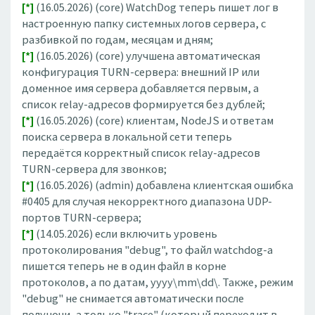
[*]
(16.05.2026) (core) WatchDog теперь пишет лог в
настроенную папку системных логов сервера, с
разбивкой по годам, месяцам и дням;
[*]
(16.05.2026) (core) улучшена автоматическая
конфигурация TURN-сервера: внешний IP или
доменное имя сервера добавляется первым, а
список relay-адресов формируется без дублей;
[*]
(16.05.2026) (core) клиентам, NodeJS и ответам
поиска сервера в локальной сети теперь
передаётся корректный список relay-адресов
TURN-сервера для звонков;
[*]
(16.05.2026) (admin) добавлена клиентская ошибка
#0405 для случая некорректного диапазона UDP-
портов TURN-сервера;
[*]
(14.05.2026) если включить уровень
протоколирования "debug", то файл watchdog-а
пишется теперь не в один файл в корне
протоколов, а по датам, yyyy\mm\dd\. Также, режим
"debug" не снимается автоматически после
полуночи, а только "trace" (который переходит в