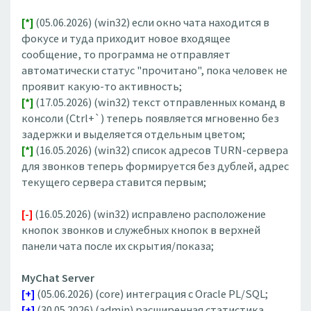
[*]
(05.06.2026) (win32) если окно чата находится в
фокусе и туда приходит новое входящее
сообщение, то программа не отправляет
автоматически статус "прочитано", пока человек не
проявит какую-то активность;
[*]
(17.05.2026) (win32) текст отправленных команд в
консоли (Ctrl+`) теперь появляется мгновенно без
задержки и выделяется отдельным цветом;
[*]
(16.05.2026) (win32) список адресов TURN-сервера
для звонков теперь формируется без дублей, адрес
текущего сервера ставится первым;
[-]
(16.05.2026) (win32) исправлено расположение
кнопок звонков и служебных кнопок в верхней
панели чата после их скрытия/показа;
MyChat Server
[+]
(05.06.2026) (core) интеграция с Oracle PL/SQL;
[+]
(30.05.2026) (admin) расширенная статистика