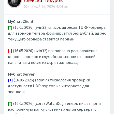
Алексей Пикуров
Сб май 16, 2026 4:34 pm
MyChat Client
[*]
(16.05.2026) (win32) список адресов TURN-сервера
для звонков теперь формируется без дублей, адрес
текущего сервера ставится первым;
[-]
(16.05.2026) (win32) исправлено расположение
кнопок звонков и служебных кнопок в верхней
панели чата после их скрытия/показа;
MyChat Server
[+]
(16.05.2026) (admin) технология проверки
доступности UDP портов из интернета для
звонков;
[*]
(16.05.2026) (core) WatchDog теперь пишет лог в
настроенную папку системных логов сервера, с