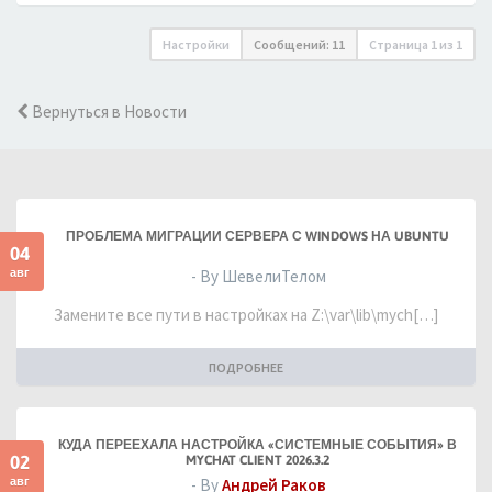
Настройки
Сообщений: 11
Страница
1
из
1
Вернуться в Новости
ПРОБЛЕМА МИГРАЦИИ СЕРВЕРА С WINDOWS НА UBUNTU
04
авг
- By ШевелиТелом
Замените все пути в настройках на Z:\var\lib\mych[…]
ПОДРОБНЕЕ
КУДА ПЕРЕЕХАЛА НАСТРОЙКА «СИСТЕМНЫЕ СОБЫТИЯ» В
02
MYCHAT CLIENT 2026.3.2
авг
- By
Андрей Раков