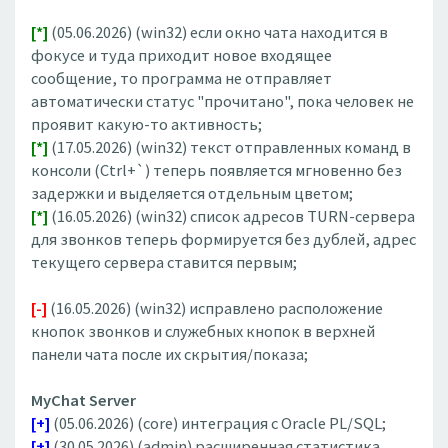
[*]
(05.06.2026) (win32) если окно чата находится в
фокусе и туда приходит новое входящее
сообщение, то программа не отправляет
автоматически статус "прочитано", пока человек не
проявит какую-то активность;
[*]
(17.05.2026) (win32) текст отправленных команд в
консоли (Ctrl+`) теперь появляется мгновенно без
задержки и выделяется отдельным цветом;
[*]
(16.05.2026) (win32) список адресов TURN-сервера
для звонков теперь формируется без дублей, адрес
текущего сервера ставится первым;
[-]
(16.05.2026) (win32) исправлено расположение
кнопок звонков и служебных кнопок в верхней
панели чата после их скрытия/показа;
MyChat Server
[+]
(05.06.2026) (core) интеграция с Oracle PL/SQL;
[+]
(30.05.2026) (admin) расширенная статистика