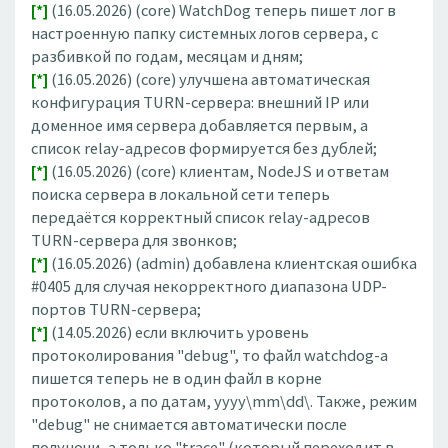
[*]
(16.05.2026) (core) WatchDog теперь пишет лог в
настроенную папку системных логов сервера, с
разбивкой по годам, месяцам и дням;
[*]
(16.05.2026) (core) улучшена автоматическая
конфигурация TURN-сервера: внешний IP или
доменное имя сервера добавляется первым, а
список relay-адресов формируется без дублей;
[*]
(16.05.2026) (core) клиентам, NodeJS и ответам
поиска сервера в локальной сети теперь
передаётся корректный список relay-адресов
TURN-сервера для звонков;
[*]
(16.05.2026) (admin) добавлена клиентская ошибка
#0405 для случая некорректного диапазона UDP-
портов TURN-сервера;
[*]
(14.05.2026) если включить уровень
протоколирования "debug", то файл watchdog-а
пишется теперь не в один файл в корне
протоколов, а по датам, yyyy\mm\dd\. Также, режим
"debug" не снимается автоматически после
полуночи, а только "trace" (который переходит в