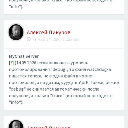
"info").
Алексей Пикуров
Чт май 14, 2026 11:33 am
MyChat Server
[*]
(14.05.2026) если включить уровень
протоколирования "debug", то файл watchdog-а
пишется теперь не в один файл в корне
протоколов, а по датам, yyyy\mm\dd\. Также, режим
"debug" не снимается автоматически после
полуночи, а только "trace" (который переходит в
"info").