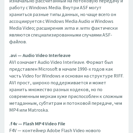
изначально рассчитанный на потоковую передачу и
работу с Windows Media. Внутри ASF могут
храниться разные типы данных, но чаще всего он
ассоциируется с Windows Media Audio и Windows
Media Video; расширения .wma и .wmv фактически
являются специализированными случаями ASF-
файлов.
.avi — Audio Video Interleave
AVI означает Audio Video Interleave. Формат был
представлен Microsoft в начале 1990-х годов как
часть Video for Windows и основан на структуре RIFF.
AVI прост, широко поддерживается и может
хранить множество разных кодеков, но по
современным меркам хуже приспособлен к сложным
метаданным, субтитрам и потоковой передаче, чем
MP4 или Matroska.
.f4v — Flash MP4 Video File
F4V — контейнер Adobe Flash Video нового