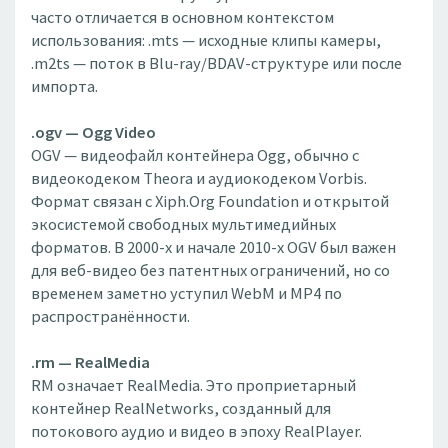
часто отличается в основном контекстом
использования: .mts — исходные клипы камеры,
.m2ts — поток в Blu-ray/BDAV-структуре или после
импорта.
.ogv — Ogg Video
OGV — видеофайл контейнера Ogg, обычно с
видеокодеком Theora и аудиокодеком Vorbis.
Формат связан с Xiph.Org Foundation и открытой
экосистемой свободных мультимедийных
форматов. В 2000-х и начале 2010-х OGV был важен
для веб-видео без патентных ограничений, но со
временем заметно уступил WebM и MP4 по
распространённости.
.rm — RealMedia
RM означает RealMedia. Это проприетарный
контейнер RealNetworks, созданный для
потокового аудио и видео в эпоху RealPlayer.