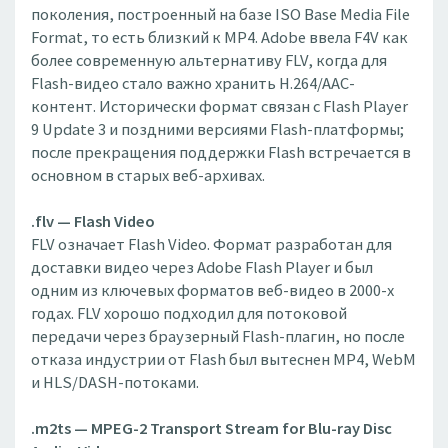
поколения, построенный на базе ISO Base Media File
Format, то есть близкий к MP4. Adobe ввела F4V как
более современную альтернативу FLV, когда для
Flash-видео стало важно хранить H.264/AAC-
контент. Исторически формат связан с Flash Player
9 Update 3 и поздними версиями Flash-платформы;
после прекращения поддержки Flash встречается в
основном в старых веб-архивах.
.flv — Flash Video
FLV означает Flash Video. Формат разработан для
доставки видео через Adobe Flash Player и был
одним из ключевых форматов веб-видео в 2000-х
годах. FLV хорошо подходил для потоковой
передачи через браузерный Flash-плагин, но после
отказа индустрии от Flash был вытеснен MP4, WebM
и HLS/DASH-потоками.
.m2ts — MPEG-2 Transport Stream for Blu-ray Disc