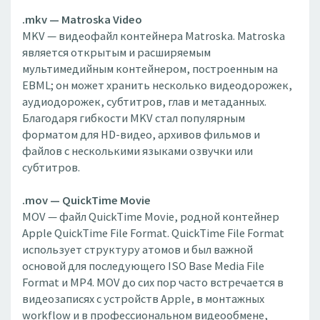
.mkv — Matroska Video
MKV — видеофайл контейнера Matroska. Matroska
является открытым и расширяемым
мультимедийным контейнером, построенным на
EBML; он может хранить несколько видеодорожек,
аудиодорожек, субтитров, глав и метаданных.
Благодаря гибкости MKV стал популярным
форматом для HD-видео, архивов фильмов и
файлов с несколькими языками озвучки или
субтитров.
.mov — QuickTime Movie
MOV — файл QuickTime Movie, родной контейнер
Apple QuickTime File Format. QuickTime File Format
использует структуру атомов и был важной
основой для последующего ISO Base Media File
Format и MP4. MOV до сих пор часто встречается в
видеозаписях с устройств Apple, в монтажных
workflow и в профессиональном видеообмене,