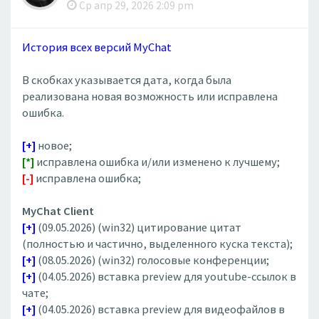
Ср апр 29, 2026 2:09 pm
История всех версий MyChat
В скобках указывается дата, когда была
реализована новая возможность или исправлена
ошибка.
[+]
новое;
[*]
исправлена ошибка и/или изменено к лучшему;
[-]
исправлена ошибка;
MyChat Client
[+]
(09.05.2026) (win32) цитирование цитат
(полностью и частично, выделенного куска текста);
[+]
(08.05.2026) (win32) голосовые конференции;
[+]
(04.05.2026) вставка preview для youtube-ссылок в
чате;
[+]
(04.05.2026) вставка preview для видеофайлов в