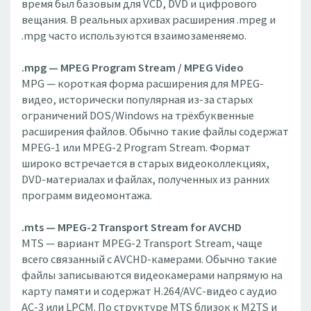
время был базовым для VCD, DVD и цифрового
вещания. В реальных архивах расширения .mpeg и
.mpg часто используются взаимозаменяемо.
.mpg — MPEG Program Stream / MPEG Video
MPG — короткая форма расширения для MPEG-
видео, исторически популярная из-за старых
ограничений DOS/Windows на трёхбуквенные
расширения файлов. Обычно такие файлы содержат
MPEG-1 или MPEG-2 Program Stream. Формат
широко встречается в старых видеоколлекциях,
DVD-материалах и файлах, полученных из ранних
программ видеомонтажа.
.mts — MPEG-2 Transport Stream for AVCHD
MTS — вариант MPEG-2 Transport Stream, чаще
всего связанный с AVCHD-камерами. Обычно такие
файлы записываются видеокамерами напрямую на
карту памяти и содержат H.264/AVC-видео с аудио
AC-3 или LPCM. По структуре MTS близок к M2TS и