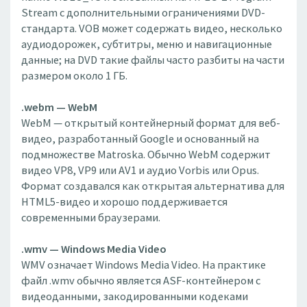
Stream с дополнительными ограничениями DVD-
стандарта. VOB может содержать видео, несколько
аудиодорожек, субтитры, меню и навигационные
данные; на DVD такие файлы часто разбиты на части
размером около 1 ГБ.
.webm — WebM
WebM — открытый контейнерный формат для веб-
видео, разработанный Google и основанный на
подмножестве Matroska. Обычно WebM содержит
видео VP8, VP9 или AV1 и аудио Vorbis или Opus.
Формат создавался как открытая альтернатива для
HTML5-видео и хорошо поддерживается
современными браузерами.
.wmv — Windows Media Video
WMV означает Windows Media Video. На практике
файл .wmv обычно является ASF-контейнером с
видеоданными, закодированными кодеками