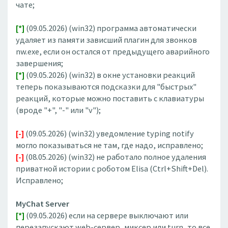
чате;
[*]
(09.05.2026) (win32) программа автоматически
удаляет из памяти зависший плагин для звонков
nw.exe, если он остался от предыдущего аварийного
завершения;
[*]
(09.05.2026) (win32) в окне установки реакций
теперь показываются подсказки для "быстрых"
реакций, которые можно поставить с клавиатуры
(вроде "+", "-" или "v");
[-]
(09.05.2026) (win32) уведомление typing notify
могло показываться не там, где надо, исправлено;
[-]
(08.05.2026) (win32) не работало полное удаления
приватной истории с роботом Elisa (Ctrl+Shift+Del).
Исправлено;
MyChat Server
[*]
(09.05.2026) если на сервере выключают или
перезапускают web-сервер, миксер или turn, то все