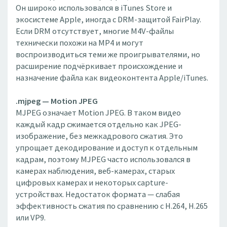
Он широко использовался в iTunes Store и
экосистеме Apple, иногда с DRM-защитой FairPlay.
Если DRM отсутствует, многие M4V-файлы
технически похожи на MP4 и могут
воспроизводиться теми же проигрывателями, но
расширение подчёркивает происхождение и
назначение файла как видеоконтента Apple/iTunes.
.mjpeg — Motion JPEG
MJPEG означает Motion JPEG. В таком видео
каждый кадр сжимается отдельно как JPEG-
изображение, без межкадрового сжатия. Это
упрощает декодирование и доступ к отдельным
кадрам, поэтому MJPEG часто использовался в
камерах наблюдения, веб-камерах, старых
цифровых камерах и некоторых capture-
устройствах. Недостаток формата — слабая
эффективность сжатия по сравнению с H.264, H.265
или VP9.