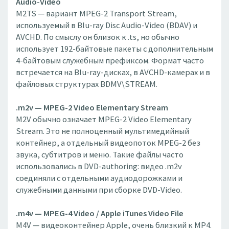
Audio-Video
M2TS — вариант MPEG-2 Transport Stream,
используемый в Blu-ray Disc Audio-Video (BDAV) и
AVCHD. По смыслу он близок к .ts, но обычно
использует 192-байтовые пакеты с дополнительным
4-байтовым служебным префиксом. Формат часто
встречается на Blu-ray-дисках, в AVCHD-камерах и в
файловых структурах BDMV\STREAM.
.m2v — MPEG-2 Video Elementary Stream
M2V обычно означает MPEG-2 Video Elementary
Stream. Это не полноценный мультимедийный
контейнер, а отдельный видеопоток MPEG-2 без
звука, субтитров и меню. Такие файлы часто
использовались в DVD-authoring: видео .m2v
соединяли с отдельными аудиодорожками и
служебными данными при сборке DVD-Video.
.m4v — MPEG-4 Video / Apple iTunes Video File
M4V — видеоконтейнер Apple, очень близкий к MP4.