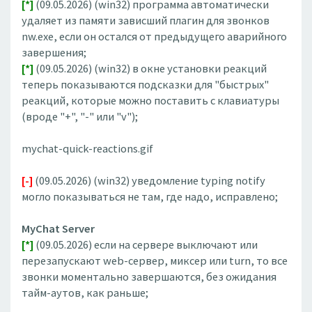
[*]
(09.05.2026) (win32) программа автоматически
удаляет из памяти зависший плагин для звонков
nw.exe, если он остался от предыдущего аварийного
завершения;
[*]
(09.05.2026) (win32) в окне установки реакций
теперь показываются подсказки для "быстрых"
реакций, которые можно поставить с клавиатуры
(вроде "+", "-" или "v");
mychat-quick-reactions.gif
[-]
(09.05.2026) (win32) уведомление typing notify
могло показываться не там, где надо, исправлено;
MyChat Server
[*]
(09.05.2026) если на сервере выключают или
перезапускают web-сервер, миксер или turn, то все
звонки моментально завершаются, без ожидания
тайм-аутов, как раньше;