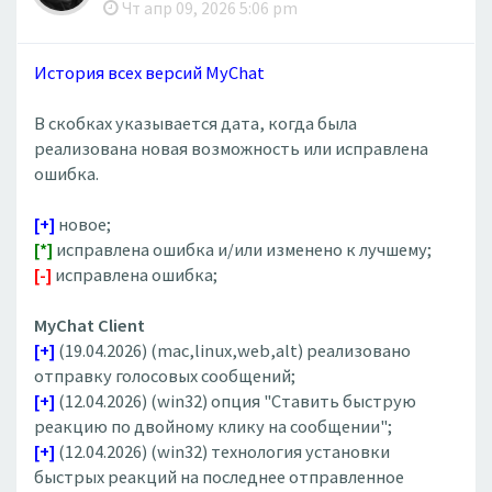
Чт апр 09, 2026 5:06 pm
История всех версий MyChat
В скобках указывается дата, когда была
реализована новая возможность или исправлена
ошибка.
[+]
новое;
[*]
исправлена ошибка и/или изменено к лучшему;
[-]
исправлена ошибка;
MyChat Client
[+]
(19.04.2026) (mac,linux,web,alt) реализовано
отправку голосовых сообщений;
[+]
(12.04.2026) (win32) опция "Ставить быструю
реакцию по двойному клику на сообщении";
[+]
(12.04.2026) (win32) технология установки
быстрых реакций на последнее отправленное