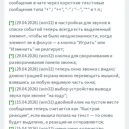
сообщение в чате через короткие текстовые
сообщения типа "+" / "++", "-" / "--", "*" и т.п.;
[*]
(29.04.2026) (win32) в настройках для звуков в
списке событий теперь всегда есть выделенный
элемент, чтобы не было неоднозначности, когда
элемент не в фокусе — а кнопка "Играть" или
"Изменить" не реагирует;
[*]
(29.04.2026) (win32) кнопка для сворачивания и
разворачивания панели звонка;
[*]
(29.04.2026) (win32) теперь окно звонка с видео/
демонстрацией экрана можно перемещать мышкой,
взявшись за любую видимую часть окна;
[*]
(29.04.2026) (win32) выбор устройства вывода
звука при звонке "на ходу";
[*]
(15.04.2026) (win32) двойной клик на пустом месте
сообщения теперь считается как "быстрая
реакция", если мышка попала на текст — то слово
будет выделено, а реакция не отправляется;
[*]
(15.04.2026) (win32) уменьшено количество