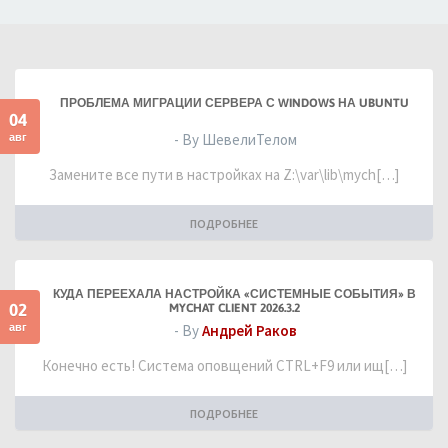
ПРОБЛЕМА МИГРАЦИИ СЕРВЕРА С WINDOWS НА UBUNTU
04
авг
- By ШевелиТелом
Замените все пути в настройках на Z:\var\lib\mych[…]
ПОДРОБНЕЕ
КУДА ПЕРЕЕХАЛА НАСТРОЙКА «СИСТЕМНЫЕ СОБЫТИЯ» В
02
MYCHAT CLIENT 2026.3.2
авг
- By
Андрей Раков
Конечно есть! Система оповщений CTRL+F9 или ищ[…]
ПОДРОБНЕЕ