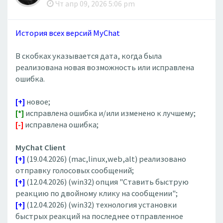
Чт апр 09, 2026 5:06 pm
История всех версий MyChat
В скобках указывается дата, когда была
реализована новая возможность или исправлена
ошибка.
[+]
новое;
[*]
исправлена ошибка и/или изменено к лучшему;
[-]
исправлена ошибка;
MyChat Client
[+]
(19.04.2026) (mac,linux,web,alt) реализовано
отправку голосовых сообщений;
[+]
(12.04.2026) (win32) опция "Ставить быструю
реакцию по двойному клику на сообщении";
[+]
(12.04.2026) (win32) технология установки
быстрых реакций на последнее отправленное