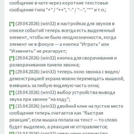
сообщение в чате через короткие текстовые
сообщения типа "+" / "++", "-" / "--", "*" и т.п.;
[*]
(29.04.2026) (win32) в настройках для звуков в
списке событий теперь всегда есть выделенный
элемент, чтобы не было неоднозначности, когда
элемент не в фокусе — а кнопка "Играть" или
"Изменить" не реагирует;
[*]
(29.04.2026) (win32) кнопка для сворачивания и
разворачивания панели звонка;
[*]
(29.04.2026) (win32) теперь окно звонка с видео/
демонстрацией экрана можно перемещать мышкой,
взявшись за любую видимую часть окна;
[*]
(29.04.2026) (win32) выбор устройства вывода
звука при звонке "на ходу";
[*]
(15.04.2026) (win32) двойной клик на пустом месте
сообщения теперь считается как "быстрая
реакция", если мышка попала на текст — то слово
будет выделено, а реакция не отправляется;
[*]
(15.04.2026) (win32) уменьшено количество