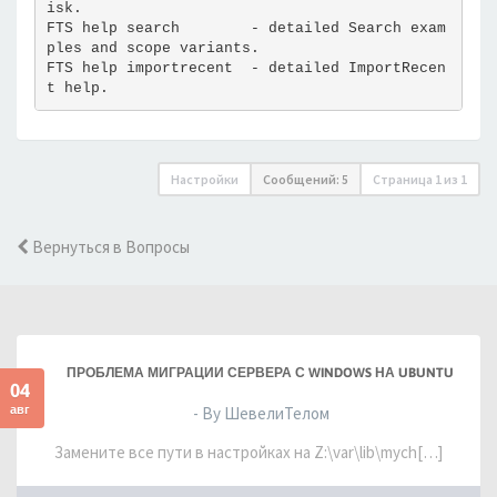
isk.
FTS help search        - detailed Search exam
ples and scope variants.
FTS help importrecent  - detailed ImportRecen
t help.
Настройки
Сообщений: 5
Страница
1
из
1
Вернуться в Вопросы
ПРОБЛЕМА МИГРАЦИИ СЕРВЕРА С WINDOWS НА UBUNTU
04
авг
- By ШевелиТелом
Замените все пути в настройках на Z:\var\lib\mych[…]