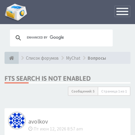
Переклю
навигац
Список форумов
MyChat
Вопросы
FTS SEARCH IS NOT ENABLED
Сообщений: 5
Страница
1
из
1
avolkov
Пт июн 12, 2026 8:57 am