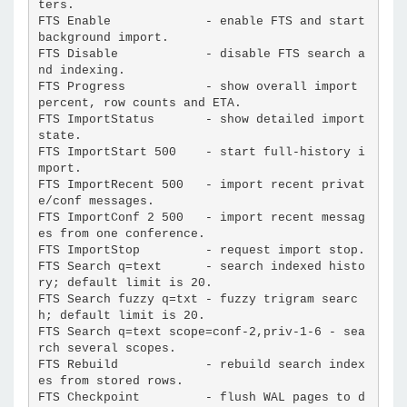
ters.
FTS Enable             - enable FTS and start 
background import.
FTS Disable            - disable FTS search a
nd indexing.
FTS Progress           - show overall import 
percent, row counts and ETA.
FTS ImportStatus       - show detailed import 
state.
FTS ImportStart 500    - start full-history i
mport.
FTS ImportRecent 500   - import recent privat
e/conf messages.
FTS ImportConf 2 500   - import recent messag
es from one conference.
FTS ImportStop         - request import stop.
FTS Search q=text      - search indexed histo
ry; default limit is 20.
FTS Search fuzzy q=txt - fuzzy trigram searc
h; default limit is 20.
FTS Search q=text scope=conf-2,priv-1-6 - sea
rch several scopes.
FTS Rebuild            - rebuild search index
es from stored rows.
FTS Checkpoint         - flush WAL pages to d