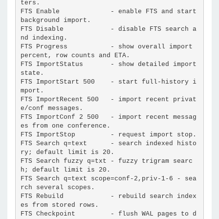
ters.
FTS Enable             - enable FTS and start 
background import.
FTS Disable            - disable FTS search a
nd indexing.
FTS Progress           - show overall import 
percent, row counts and ETA.
FTS ImportStatus       - show detailed import 
state.
FTS ImportStart 500    - start full-history i
mport.
FTS ImportRecent 500   - import recent privat
e/conf messages.
FTS ImportConf 2 500   - import recent messag
es from one conference.
FTS ImportStop         - request import stop.
FTS Search q=text      - search indexed histo
ry; default limit is 20.
FTS Search fuzzy q=txt - fuzzy trigram searc
h; default limit is 20.
FTS Search q=text scope=conf-2,priv-1-6 - sea
rch several scopes.
FTS Rebuild            - rebuild search index
es from stored rows.
FTS Checkpoint         - flush WAL pages to d