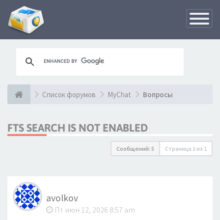
Переклю
навигац
Список форумов
MyChat
Вопросы
FTS SEARCH IS NOT ENABLED
Сообщений: 5
Страница
1
из
1
avolkov
Пт июн 12, 2026 8:57 am