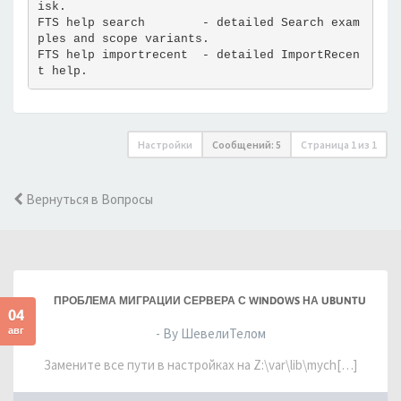
isk.
FTS help search        - detailed Search exam
ples and scope variants.
FTS help importrecent  - detailed ImportRecen
t help.
Настройки
Сообщений: 5
Страница
1
из
1
Вернуться в Вопросы
ПРОБЛЕМА МИГРАЦИИ СЕРВЕРА С WINDOWS НА UBUNTU
04
авг
- By ШевелиТелом
Замените все пути в настройках на Z:\var\lib\mych[…]