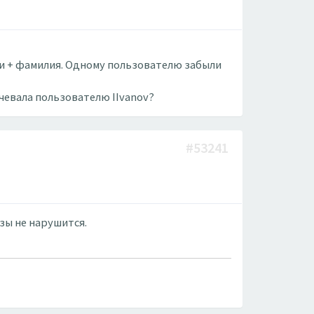
ени + фамилия. Одному пользователю забыли
чевала пользователю IIvanov?
#53241
зы не нарушится.