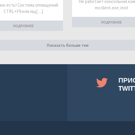
Не работает консольная ко
но есть! Система оповщений
mcclient.exe /exit
CTRL+F9 или ищ[…]
ПОДРОБНЕЕ
ПОДРОБНЕЕ
Показать больше тем
ПРИ
TWIT