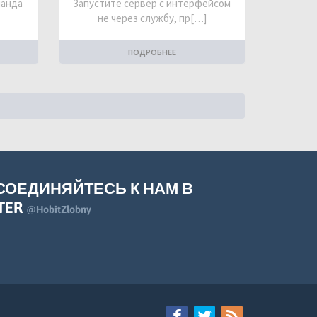
манда
Запустите сервер с интерфейсом
не через службу, пр[…]
ПОДРОБНЕЕ
СОЕДИНЯЙТЕСЬ К НАМ В
TER
@HobitZlobny