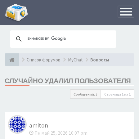
Переклю
навигац
Список форумов
MyChat
Вопросы
СЛУЧАЙНО УДАЛИЛ ПОЛЬЗОВАТЕЛЯ
Сообщений: 5
Страница
1
из
1
amiton
Пн май 25, 2026 10:07 pm