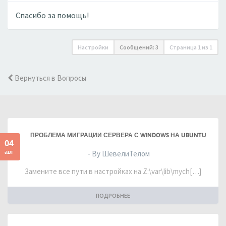
Спасибо за помощь!
Настройки
Сообщений: 3
Страница
1
из
1
Вернуться в Вопросы
ПРОБЛЕМА МИГРАЦИИ СЕРВЕРА С WINDOWS НА UBUNTU
04
авг
- By ШевелиТелом
Замените все пути в настройках на Z:\var\lib\mych[…]
ПОДРОБНЕЕ