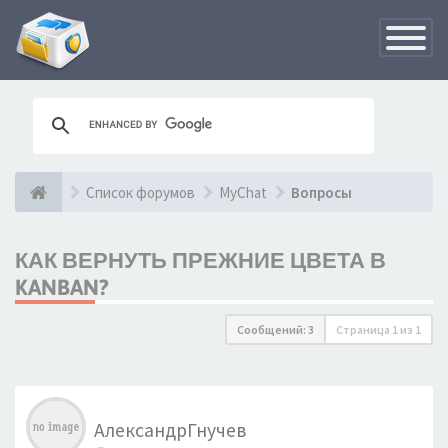
Переклю
навигац
Список форумов
MyChat
Вопросы
КАК ВЕРНУТЬ ПРЕЖНИЕ ЦВЕТА В
KANBAN?
Сообщений: 3
Страница
1
из
1
АлександрГнучев