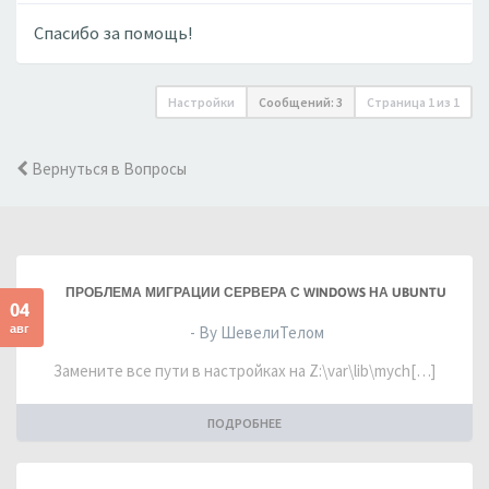
Спасибо за помощь!
Настройки
Сообщений: 3
Страница
1
из
1
Вернуться в Вопросы
ПРОБЛЕМА МИГРАЦИИ СЕРВЕРА С WINDOWS НА UBUNTU
04
авг
- By ШевелиТелом
Замените все пути в настройках на Z:\var\lib\mych[…]
ПОДРОБНЕЕ