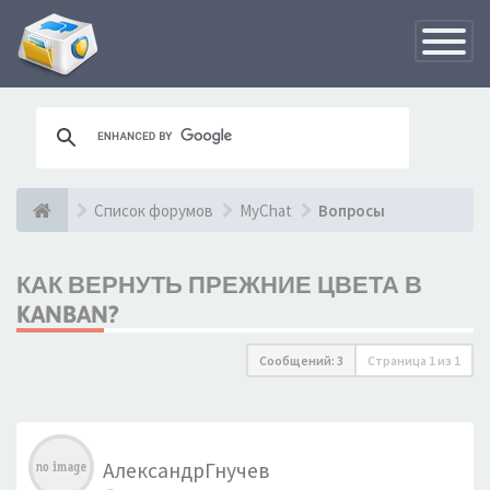
Переклю
навигац
Список форумов
MyChat
Вопросы
КАК ВЕРНУТЬ ПРЕЖНИЕ ЦВЕТА В
KANBAN?
Сообщений: 3
Страница
1
из
1
АлександрГнучев