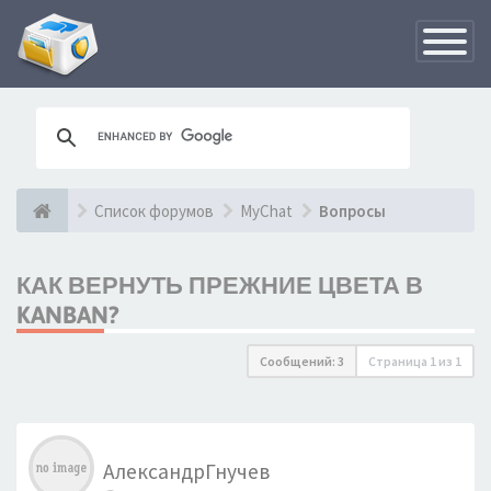
Переклю
навигац
Список форумов
MyChat
Вопросы
КАК ВЕРНУТЬ ПРЕЖНИЕ ЦВЕТА В
KANBAN?
Сообщений: 3
Страница
1
из
1
АлександрГнучев