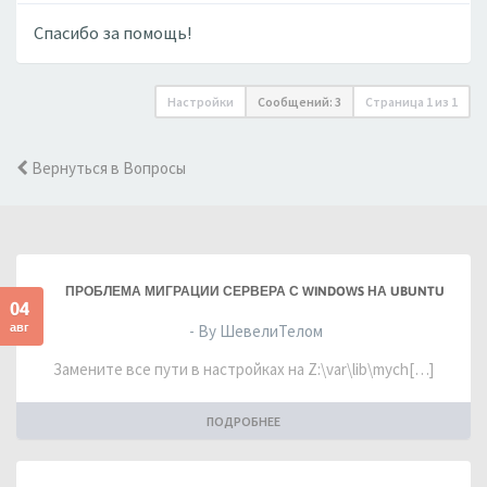
Спасибо за помощь!
Настройки
Сообщений: 3
Страница
1
из
1
Вернуться в Вопросы
ПРОБЛЕМА МИГРАЦИИ СЕРВЕРА С WINDOWS НА UBUNTU
04
авг
- By ШевелиТелом
Замените все пути в настройках на Z:\var\lib\mych[…]
ПОДРОБНЕЕ