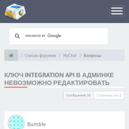
Переклю
навигац
Список форумов
MyChat
Вопросы
КЛЮЧ INTEGRATION API В АДМИНКЕ
НЕВОЗМОЖНО РЕДАКТИРОВАТЬ
Сообщений: 10
Страница
1
из
1
Bumble