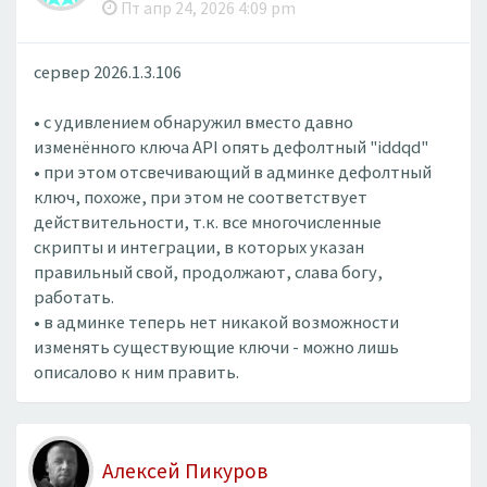
Пт апр 24, 2026 4:09 pm
сервер 2026.1.3.106
• с удивлением обнаружил вместо давно
изменённого ключа API опять дефолтный "iddqd"
• при этом отсвечивающий в админке дефолтный
ключ, похоже, при этом не соответствует
действительности, т.к. все многочисленные
скрипты и интеграции, в которых указан
правильный свой, продолжают, слава богу,
работать.
• в админке теперь нет никакой возможности
изменять существующие ключи - можно лишь
описалово к ним править.
Алексей Пикуров