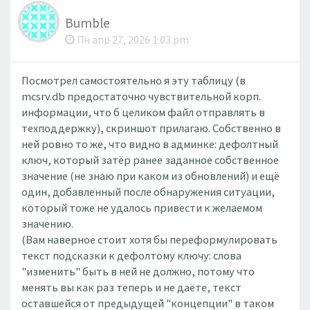
Bumble
Пн апр 27, 2026 1:03 pm
Посмотрел самостоятельно я эту таблицу (в
mcsrv.db предостаточно чувствительной корп.
информации, что б целиком файл отправлять в
техподдержку), скриншот прилагаю. Собственно в
ней ровно то же, что видно в админке: дефолтный
ключ, который затёр ранее заданное собственное
значение (не знаю при каком из обновлений) и ещё
один, добавленный после обнаружения ситуации,
который тоже не удалось привести к желаемом
значению.
(Вам наверное стоит хотя бы переформулировать
текст подсказки к дефолтому ключу: слова
"изменить" быть в ней не должно, потому что
менять вы как раз теперь и не даёте, текст
оставшейся от предыдущей "концепции" в таком