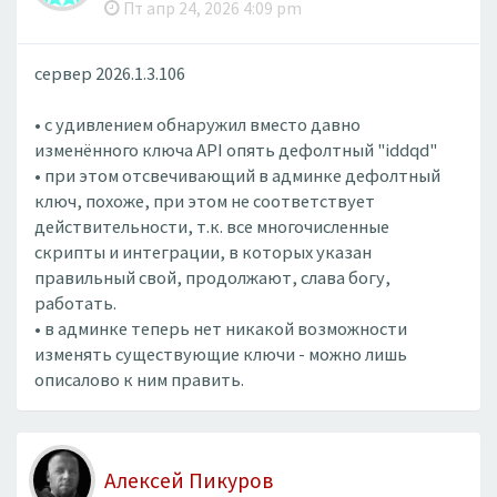
Пт апр 24, 2026 4:09 pm
сервер 2026.1.3.106
• с удивлением обнаружил вместо давно
изменённого ключа API опять дефолтный "iddqd"
• при этом отсвечивающий в админке дефолтный
ключ, похоже, при этом не соответствует
действительности, т.к. все многочисленные
скрипты и интеграции, в которых указан
правильный свой, продолжают, слава богу,
работать.
• в админке теперь нет никакой возможности
изменять существующие ключи - можно лишь
описалово к ним править.
Алексей Пикуров