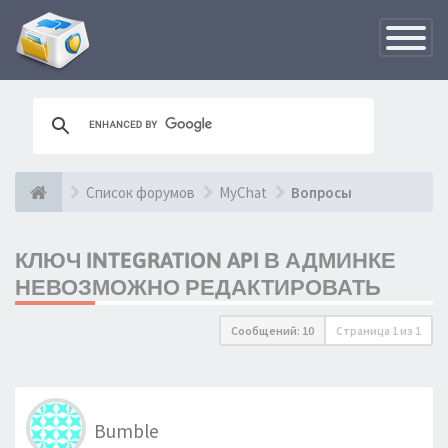
Переклю
навигац
Список форумов
MyChat
Вопросы
КЛЮЧ INTEGRATION API В АДМИНКЕ
НЕВОЗМОЖНО РЕДАКТИРОВАТЬ
Сообщений: 10
Страница
1
из
1
Bumble