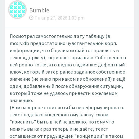
Bumble
Пн апр 27, 2026 1:03 pm
Посмотрел самостоятельно я эту таблицу (в
mcsrv.db предостаточно чувствительной корп.
информации, что б целиком файл отправлять в
техподдержку), скриншот прилагаю. Собственно в
ней ровно то же, что видно в админке: дефолтный
ключ, который затёр ранее заданное собственное
значение (не знаю при каком из обновлений) и ещё
один, добавленный после обнаружения ситуации,
который тоже не удалось привести к желаемом
значению.
(Вам наверное стоит хотя бы переформулировать
текст подсказки к дефолтому ключу: слова
"изменить" быть в ней не должно, потому что
менять вы как раз теперь и не даёте, текст
оставшейся от предыдущей "концепции" в таком