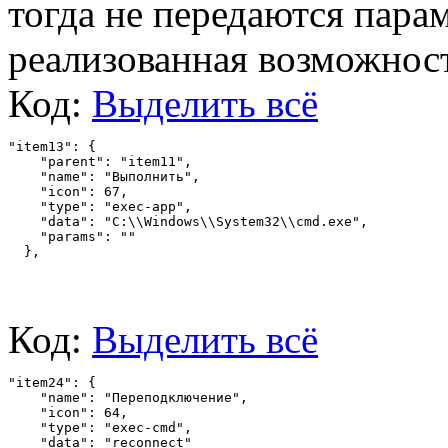
тогда не передаются пара
реализованная возможност
Код:
Выделить всё
"item13": {
    "parent": "item11",
    "name": "Выполнить",
    "icon": 67,
    "type": "exec-app",
    "data": "C:\\Windows\\System32\\cmd.exe",
    "params": ""
  },
Код:
Выделить всё
"item24": {
    "name": "Переподключение",
    "icon": 64,
    "type": "exec-cmd",
    "data": "reconnect"