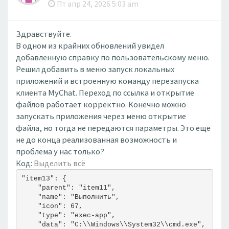
Пт апр 24, 2026 5:03 am
Здравствуйте.
В одном из крайних обновлений увидел
добавленную справку по пользовательскому меню.
Решил добавить в меню запуск локальных
приложений и встроенную команду перезапуска
клиента MyChat. Переход по ссылка и открытие
файлов работает корректно. Конечно можно
запускать приложения через меню открытие
файла, но тогда не передаются параметры. Это еще
не до конца реализованная возможность и
проблема у нас только?
Код:
Выделить всё
"item13": {
    "parent": "item11",
    "name": "Выполнить",
    "icon": 67,
    "type": "exec-app",
    "data": "C:\\Windows\\System32\\cmd.exe",