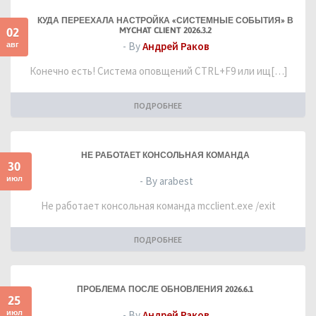
КУДА ПЕРЕЕХАЛА НАСТРОЙКА «СИСТЕМНЫЕ СОБЫТИЯ» В
02
MYCHAT CLIENT 2026.3.2
авг
- By
Андрей Раков
Конечно есть! Система оповщений CTRL+F9 или ищ[…]
ПОДРОБНЕЕ
НЕ РАБОТАЕТ КОНСОЛЬНАЯ КОМАНДА
30
июл
- By arabest
Не работает консольная команда mcclient.exe /exit
ПОДРОБНЕЕ
ПРОБЛЕМА ПОСЛЕ ОБНОВЛЕНИЯ 2026.6.1
25
июл
- By
Андрей Раков