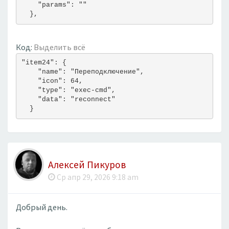
    "params": ""
  },
Код:
Выделить всё
"item24": {
    "name": "Переподключение",
    "icon": 64,
    "type": "exec-cmd",
    "data": "reconnect"
  }
Алексей Пикуров
Ср апр 29, 2026 9:18 am
Добрый день.