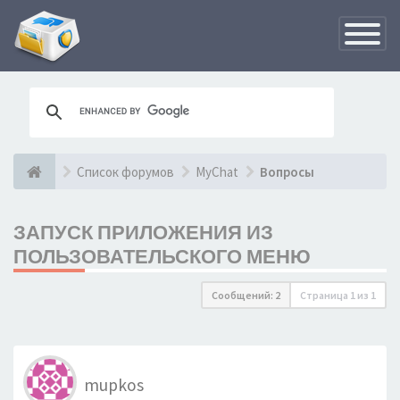
Переклю
навигац
Список форумов
MyChat
Вопросы
ЗАПУСК ПРИЛОЖЕНИЯ ИЗ
ПОЛЬЗОВАТЕЛЬСКОГО МЕНЮ
Сообщений: 2
Страница
1
из
1
mupkos