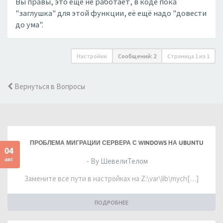
Вы правы, это ещё не работает, в коде пока
"заглушка" для этой функции, её ещё надо "довести
до ума".
Настройки
Сообщений: 2
Страница
1
из
1
Вернуться в Вопросы
ПРОБЛЕМА МИГРАЦИИ СЕРВЕРА С WINDOWS НА UBUNTU
04
авг
- By ШевелиТелом
Замените все пути в настройках на Z:\var\lib\mych[…]
ПОДРОБНЕЕ