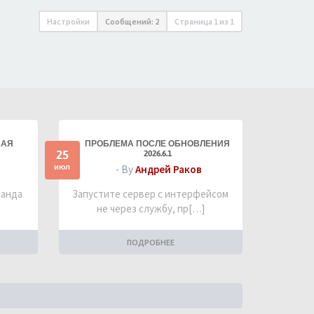
Настройки
Сообщений: 2
Страница
1
из
1
НАЯ
ПРОБЛЕМА ПОСЛЕ ОБНОВЛЕНИЯ
25
2026.6.1
июл
- By
Андрей Раков
манда
Запустите сервер с интерфейсом
не через службу, пр[…]
ПОДРОБНЕЕ