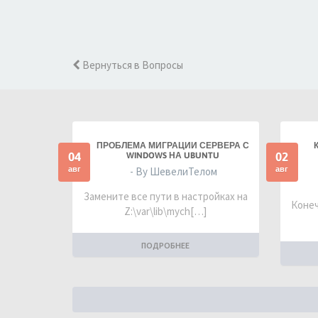
Вернуться в Вопросы
ПРОБЛЕМА МИГРАЦИИ СЕРВЕРА С
04
02
WINDOWS НА UBUNTU
авг
авг
- By ШевелиТелом
Замените все пути в настройках на
Конеч
Z:\var\lib\mych[…]
ПОДРОБНЕЕ