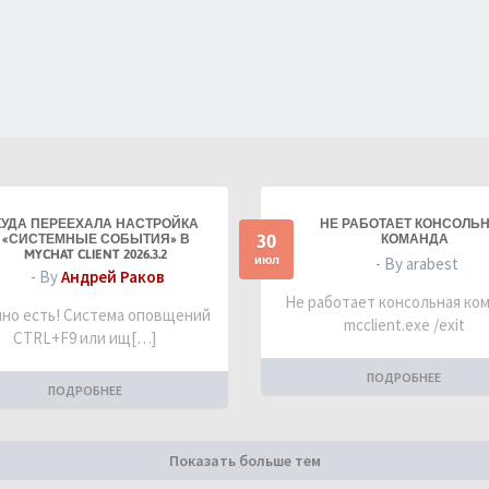
КУДА ПЕРЕЕХАЛА НАСТРОЙКА
НЕ РАБОТАЕТ КОНСОЛЬ
30
«СИСТЕМНЫЕ СОБЫТИЯ» В
КОМАНДА
MYCHAT CLIENT 2026.3.2
июл
- By arabest
- By
Андрей Раков
Не работает консольная ко
но есть! Система оповщений
mcclient.exe /exit
CTRL+F9 или ищ[…]
ПОДРОБНЕЕ
ПОДРОБНЕЕ
Показать больше тем