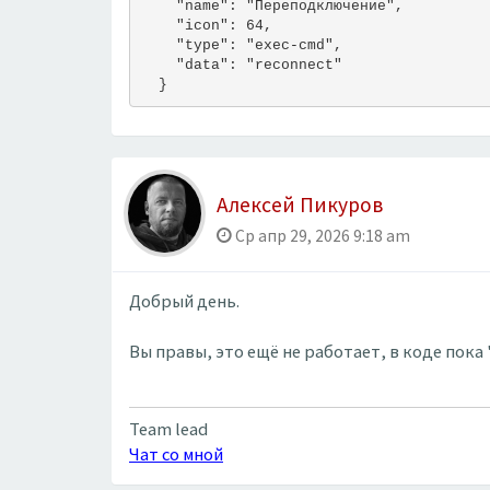
    "name": "Переподключение",
    "icon": 64,
    "type": "exec-cmd",
    "data": "reconnect"
  }
Алексей Пикуров
Ср апр 29, 2026 9:18 am
Добрый день.
Вы правы, это ещё не работает, в коде пока 
Team lead
Чат со мной