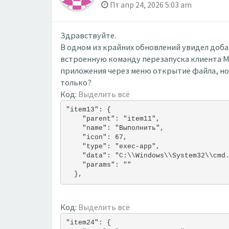
Пт апр 24, 2026 5:03 am
Здравствуйте.
В одном из крайних обновлений увидел доб
встроенную команду перезапуска клиента M
приложения через меню открытие файла, но 
только?
Код:
Выделить всё
"item13": {
    "parent": "item11",
    "name": "Выполнить",
    "icon": 67,
    "type": "exec-app",
    "data": "C:\\Windows\\System32\\cmd
    "params": ""
  },
Код:
Выделить всё
"item24": {