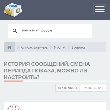
Переклю
навигац
Список форумов
MyChat
Вопросы
ИСТОРИЯ СООБЩЕНИЙ, СМЕНА
ПЕРИОДА ПОКАЗА, МОЖНО ЛИ
НАСТРОИТЬ?
Сообщений: 3
Страница
1
из
1