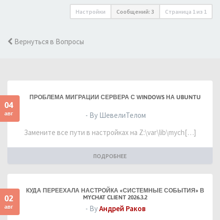
Настройки
Сообщений: 3
Страница
1
из
1
Вернуться в Вопросы
ПРОБЛЕМА МИГРАЦИИ СЕРВЕРА С WINDOWS НА UBUNTU
04
авг
- By ШевелиТелом
Замените все пути в настройках на Z:\var\lib\mych[…]
ПОДРОБНЕЕ
КУДА ПЕРЕЕХАЛА НАСТРОЙКА «СИСТЕМНЫЕ СОБЫТИЯ» В
02
MYCHAT CLIENT 2026.3.2
авг
- By
Андрей Раков