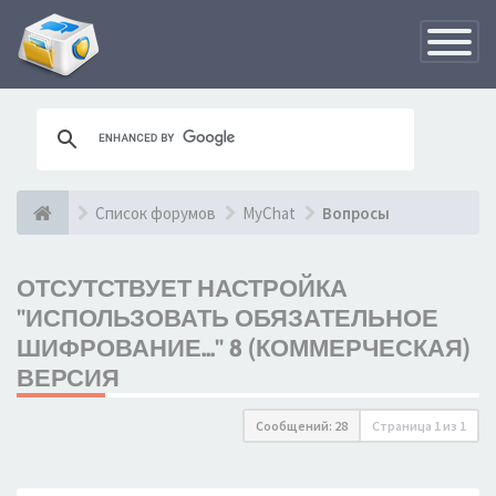
Переклю
навигац
Список форумов
MyChat
Вопросы
ОТСУТСТВУЕТ НАСТРОЙКА
"ИСПОЛЬЗОВАТЬ ОБЯЗАТЕЛЬНОЕ
ШИФРОВАНИЕ..." 8 (КОММЕРЧЕСКАЯ)
ВЕРСИЯ
Сообщений: 28
Страница
1
из
1