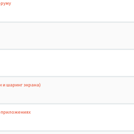
оруму
 и шаринг экрана)
S-приложениях