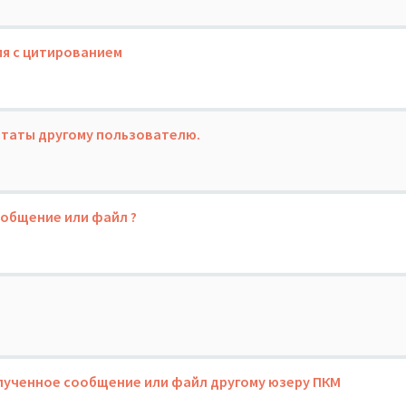
я с цитированием
итаты другому пользователю.
ообщение или файл ?
лученное сообщение или файл другому юзеру ПКМ