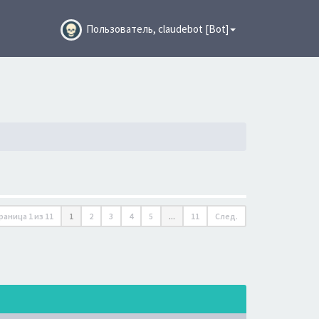
Пользователь, claudebot [Bot]
раница
1
из
11
1
2
3
4
5
...
11
След.