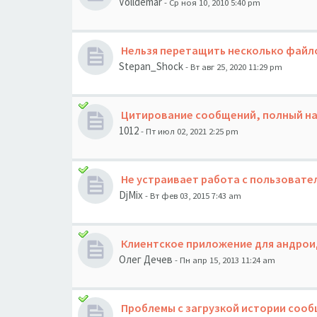
Volldemar
- Ср ноя 10, 2010 5:40 pm
Нельзя перетащить несколько файло
Stepan_Shock
- Вт авг 25, 2020 11:29 pm
Цитирование сообщений, полный на
1012
- Пт июл 02, 2021 2:25 pm
Не устраивает работа с пользовател
DjMix
- Вт фев 03, 2015 7:43 am
Клиентское приложение для андроид
Олег Дечев
- Пн апр 15, 2013 11:24 am
Проблемы с загрузкой истории сооб