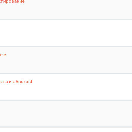
ктирование
нте
та и с Android