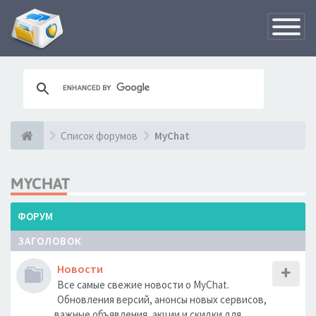
Переклю
навигац
Список форумов
MyChat
MYCHAT
ФОРУМ
ЗАГОЛОВОК
Новости
Все самые свежие новости о MyChat.
Обновления версий, анонсы новых сервисов,
важные объявления, акции и скидки для