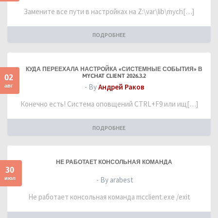
Замените все пути в настройках на Z:\var\lib\mych[…]
ПОДРОБНЕЕ
КУДА ПЕРЕЕХАЛА НАСТРОЙКА «СИСТЕМНЫЕ СОБЫТИЯ» В
02
MYCHAT CLIENT 2026.3.2
авг
- By
Андрей Раков
Конечно есть! Система оповщений CTRL+F9 или ищ[…]
ПОДРОБНЕЕ
НЕ РАБОТАЕТ КОНСОЛЬНАЯ КОМАНДА
30
июл
- By arabest
Не работает консольная команда mcclient.exe /exit