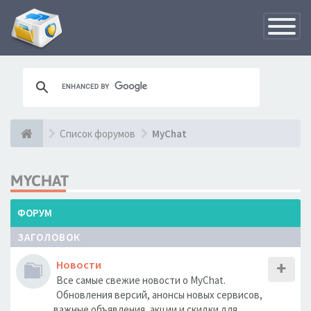
Переклю
навигац
Список форумов
MyChat
MYCHAT
ФОРУМ
ЗАГОЛОВОК
Новости
Все самые свежие новости о MyChat.
Обновления версий, анонсы новых сервисов,
важные объявления, акции и скидки для