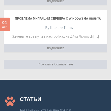
ПОДРОБНЕЕ
ПРОБЛЕМА МИГРАЦИИ СЕРВЕРА С WINDOWS НА UBUNTU
04
авг
- By ШевелиТелом
Замените все пути в настройках на Z:\var\lib\mych[…]
ПОДРОБНЕЕ
Показать больше тем
СТАТЬИ
База знаний, статьи про MyChat.