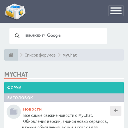
Переклю
навигац
Список форумов
MyChat
MYCHAT
ФОРУМ
ЗАГОЛОВОК
Новости
Все самые свежие новости о MyChat.
Обновления версий, анонсы новых сервисов,
важные объявления, акции и скидки для