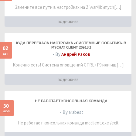
Замените все пути в настройках на Z:\var\lib\mych[…]
ПОДРОБНЕЕ
КУДА ПЕРЕЕХАЛА НАСТРОЙКА «СИСТЕМНЫЕ СОБЫТИЯ» В
02
MYCHAT CLIENT 2026.3.2
авг
- By
Андрей Раков
Конечно есть! Система оповщений CTRL+F9 или ищ[…]
ПОДРОБНЕЕ
НЕ РАБОТАЕТ КОНСОЛЬНАЯ КОМАНДА
30
июл
- By arabest
Не работает консольная команда mcclient.exe /exit