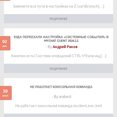
Замените все пути в настройках на Z:\var\lib\mych[…]
ПОДРОБНЕЕ
КУДА ПЕРЕЕХАЛА НАСТРОЙКА «СИСТЕМНЫЕ СОБЫТИЯ» В
02
MYCHAT CLIENT 2026.3.2
авг
- By
Андрей Раков
Конечно есть! Система оповщений CTRL+F9 или ищ[…]
ПОДРОБНЕЕ
НЕ РАБОТАЕТ КОНСОЛЬНАЯ КОМАНДА
30
июл
- By arabest
Не работает консольная команда mcclient.exe /exit