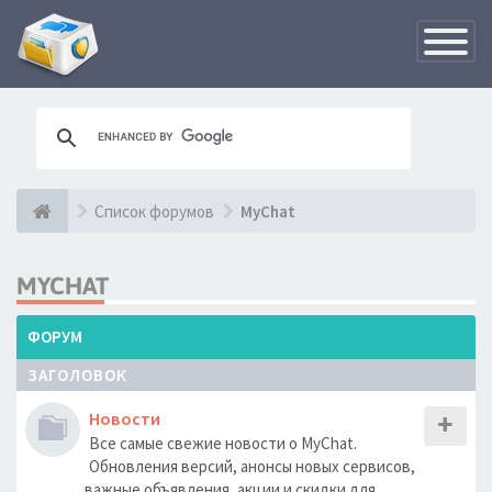
Переклю
навигац
Список форумов
MyChat
MYCHAT
ФОРУМ
ЗАГОЛОВОК
Новости
Все самые свежие новости о MyChat.
Обновления версий, анонсы новых сервисов,
важные объявления, акции и скидки для