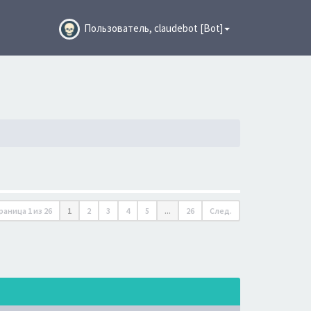
Пользователь, claudebot [Bot]
раница
1
из
26
1
2
3
4
5
...
26
След.