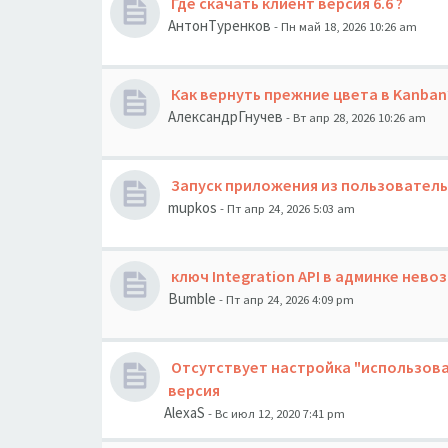
Где скачать клиент версия 6.6 ?
АнтонТуренков
- Пн май 18, 2026 10:26 am
Как вернуть прежние цвета в Kanban
АлександрГнучев
- Вт апр 28, 2026 10:26 am
Запуск приложения из пользовател
mupkos
- Пт апр 24, 2026 5:03 am
ключ Integration API в админке нев
Bumble
- Пт апр 24, 2026 4:09 pm
Отсутствует настройка "использоват
версия
AlexaS
- Вс июл 12, 2020 7:41 pm