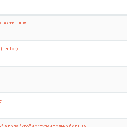
C Astra Linux
(centos)
у
 в поле "кто" доступен только бот Elsa