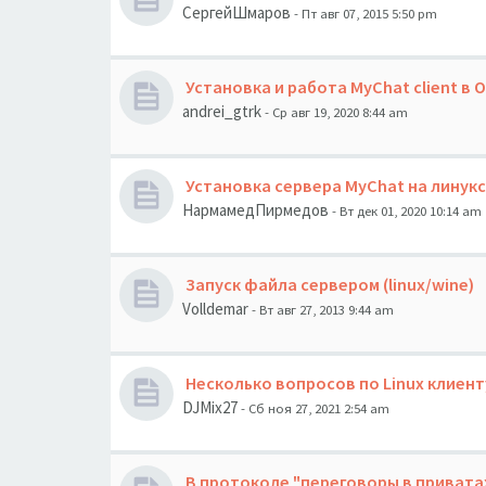
СергейШмаров
- Пт авг 07, 2015 5:50 pm
Установка и работа MyChat client в O
andrei_gtrk
- Ср авг 19, 2020 8:44 am
Установка сервера MyChat на линукс 
НармамедПирмедов
- Вт дек 01, 2020 10:14 am
Запуск файла сервером (linux/wine)
Volldemar
- Вт авг 27, 2013 9:44 am
Несколько вопросов по Linux клиент
DJMix27
- Сб ноя 27, 2021 2:54 am
В протоколе "переговоры в приватах"