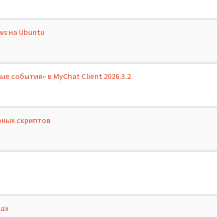
ws на Ubuntu
 события» в MyChat Client 2026.3.2
рных скриптов
лах