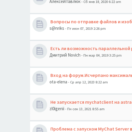
АлексейПавлюк
- Сб янв 18, 2020 6:22 am
Вопросы по отправке файлов и изо
s@nriks
- Пт июн 07, 2019 2:26 pm
Есть ли возможность параллельной 
Дмитрий Novich
- Пн мар 04, 2019 3:25 pm
Вход на форум.Исчерпано максимал
ota-elena
- Ср апр 12, 2023 8:22 am
Не запускается mychatclient на astra
zl0igenii
- Пн сен 13, 2021 8:55 am
Проблема с запуском MyChat Server в