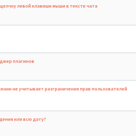
елчку левой клавиши мыши в тексте чата
еджер плагинов
ении не учитывает разграничения прав пользователей
дения или всю дату?