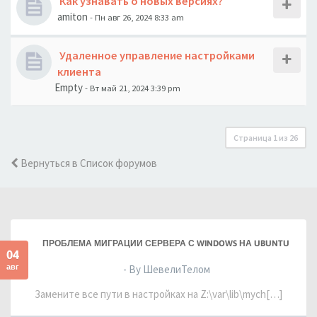
Как узнавать о новых версиях?
amiton
- Пн авг 26, 2024 8:33 am
Удаленное управление настройками
клиента
Empty
- Вт май 21, 2024 3:39 pm
Страница
1
из
26
Вернуться в Список форумов
ПРОБЛЕМА МИГРАЦИИ СЕРВЕРА С WINDOWS НА UBUNTU
04
авг
- By ШевелиТелом
Замените все пути в настройках на Z:\var\lib\mych[…]