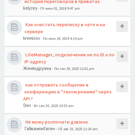
история переговоров в приватах.
kolyzey
- Пт июн 01, 2018 9:47 am
Как очистить переписку в чате и на
сервере
kremizov
- Пн июн 24, 2019 4:19 pm
LiteManager, подключение не по ID а по
IP-адресу
Женёкдружка
- Пн сен 29, 2025 12:01 pm
как отправить сообщение в
конференцию в "тихом режиме" через
API ?
Den
- Вт сен 30, 2025 10:55 am
Не можу розпочати дзвінок
ГайванюкЄвген
- Сб авг 23, 2025 11:20 am