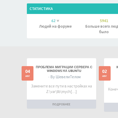
СТАТИСТИКА
62
5941
Людей на форуме
Больше всего лю
было
ПРОБЛЕМА МИГРАЦИИ СЕРВЕРА С
04
02
WINDOWS НА UBUNTU
авг
авг
- By ШевелиТелом
Замените все пути в настройках на
Конеч
Z:\var\lib\mych[…]
ПОДРОБНЕЕ