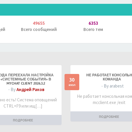
49655
6353
дей
Всего сообщений
Всего тем
КУДА ПЕРЕЕХАЛА НАСТРОЙКА
НЕ РАБОТАЕТ КОНСОЛЬ
30
«СИСТЕМНЫЕ СОБЫТИЯ» В
КОМАНДА
MYCHAT CLIENT 2026.3.2
июл
- By arabest
- By
Андрей Раков
Не работает консольная ко
но есть! Система оповщений
mcclient.exe /exit
CTRL+F9 или ищ[…]
ПОДРОБНЕЕ
ПОДРОБНЕЕ