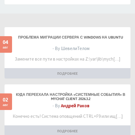
ПРОБЛЕМА МИГРАЦИИ СЕРВЕРА С WINDOWS НА UBUNTU
04
авг
- By ШевелиТелом
Замените все пути в настройках на Z:\var\lib\mych[…]
ПОДРОБНЕЕ
КУДА ПЕРЕЕХАЛА НАСТРОЙКА «СИСТЕМНЫЕ СОБЫТИЯ» В
02
MYCHAT CLIENT 2026.3.2
авг
- By
Андрей Раков
Конечно есть! Система оповщений CTRL+F9 или ищ[…]
ПОДРОБНЕЕ