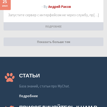
25
июл
- By
Андрей Раков
Запустите сервер с интерфейсом не через службу, пр[…]
ПОДРОБНЕЕ
Показать больше тем
СТАТЬИ
База знаний, статьи про MyChat.
Подробнее