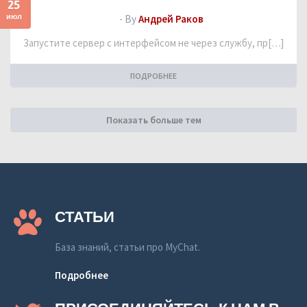
25
июл
- By
Андрей Раков
Запустите сервер с интерфейсом не через службу, пр[…]
ПОДРОБНЕЕ
Показать больше тем
СТАТЬИ
База знаний, статьи про MyChat.
Подробнее