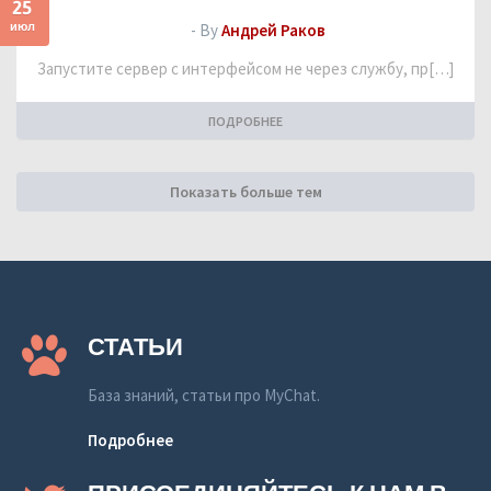
25
июл
- By
Андрей Раков
Запустите сервер с интерфейсом не через службу, пр[…]
ПОДРОБНЕЕ
Показать больше тем
СТАТЬИ
База знаний, статьи про MyChat.
Подробнее