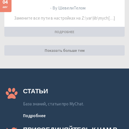
04
авг
- By ШевелиТелом
Замените все пути в настройках на Z:\var\lib\mych[…]
ПОДРОБНЕЕ
Показать больше тем
СТАТЬИ
База знаний, статьи про MyChat.
Подробнее