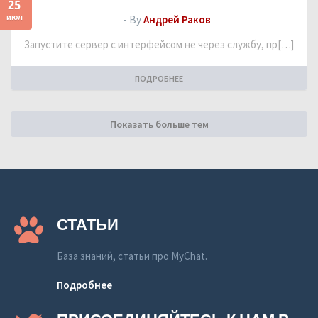
25
июл
- By
Андрей Раков
Запустите сервер с интерфейсом не через службу, пр[…]
ПОДРОБНЕЕ
Показать больше тем
СТАТЬИ
База знаний, статьи про MyChat.
Подробнее