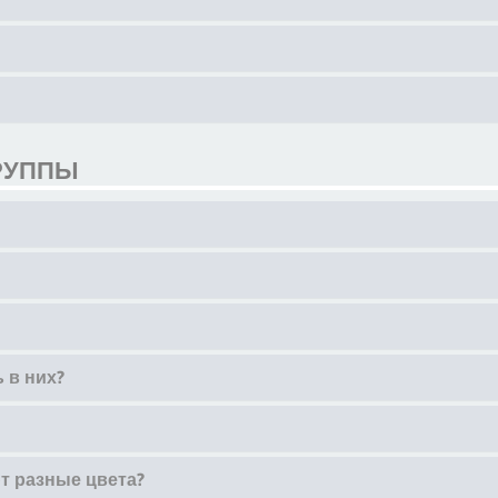
РУППЫ
 в них?
т разные цвета?