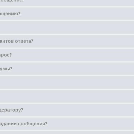
общению?
антов ответа?
прос?
румы?
дератору?
оздании сообщения?