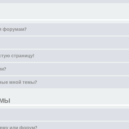
ли форумам?
стую страницу!
ии?
нные мной темы?
ЕМЫ
тему или форум?