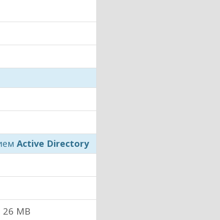
нием
Active Directory
i
26 MB