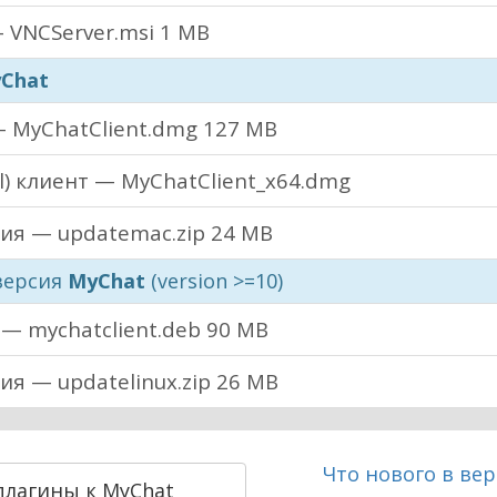
 VNCServer.msi
1 MB
Chat
 MyChatClient.dmg
127 MB
el) клиент — MyChatClient_x64.dmg
ия — updatemac.zip
24 MB
ерсия
MyChat
(version >=10)
— mychatclient.deb
90 MB
я — updatelinux.zip
26 MB
Что нового в ве
плагины к MyChat