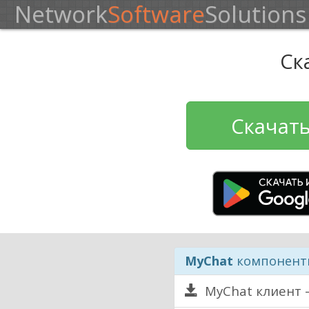
Network
Software
Solutions
Ск
Скачат
MyChat
компоненты
MyChat клиент —