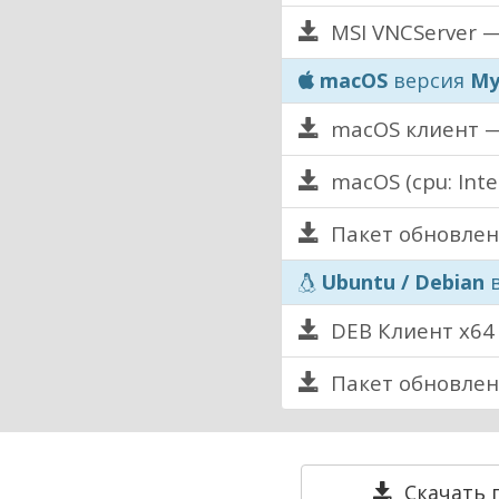
MSI VNCServer —
macOS
версия
My
macOS клиент —
macOS (cpu: Int
Пакет обновлен
Ubuntu / Debian
в
DEB Клиент x64 
Пакет обновлени
Скачать 