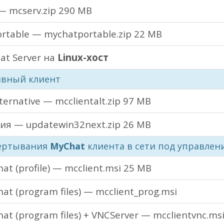
— mcserv.zip
290 MB
ortable — mychatportable.zip
22 MB
at Server на
Linux-хост
вный клиент
ternative — mcclientalt.zip
97 MB
ия — updatewin32next.zip
26 MB
вертывания
MyChat
клиента в сети под управле
t (profile) — mcclient.msi
25 MB
t (program files) — mcclient_prog.msi
t (program files) + VNCServer — mcclientvnc.ms