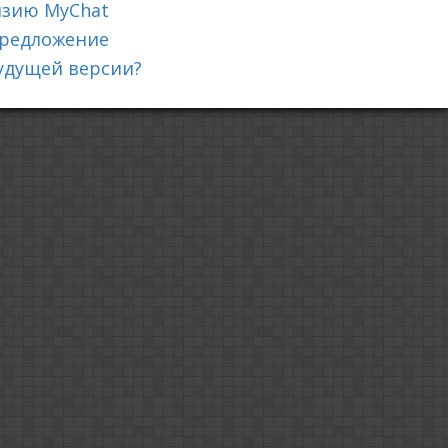
нзию MyChat
редложение
будущей версии?