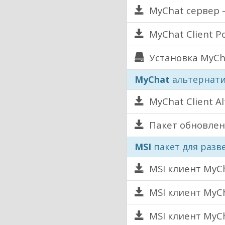
MyChat сервер 
MyChat Client P
Установка MyCh
MyChat
альтернати
MyChat Client Al
Пакет обновлен
MSI
пакет для раз
MSI клиент MyCha
MSI клиент MyCha
MSI клиент MyCha