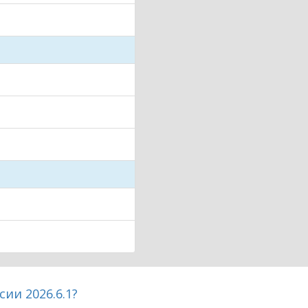
рсии
2026.6.1
?